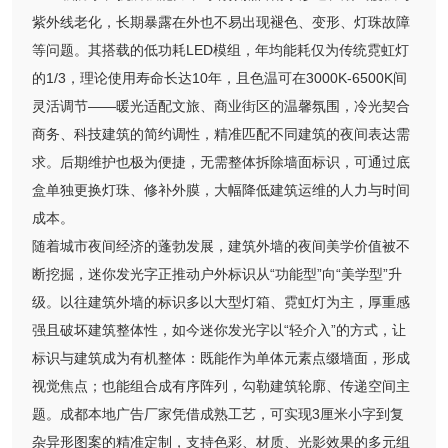
紫外线老化，长期暴露在外也不易出现褪色、变形、灯珠故障
等问题。其搭载的低功耗LED模组，年均能耗仅为传统霓虹灯
的1/3，理论使用寿命长达10年，且色温可在3000K-6500K间
灵活调节——暖光适配文旅、商业街区的温馨氛围，冷光契合
商务、科技建筑的简约调性，精准匹配不同建筑的夜间表达需
求。后期维护也极为便捷，无需整体拆除墙面标识，可通过底
盒单独更换灯珠、修补外膜，大幅降低建筑运维的人力与时间
成本。
随着城市夜间经济的蓬勃发展，建筑外墙的夜间美学价值被不
断挖掘，迷你发光字正推动户外标识从“功能型”向“美学型”升
级。以往建筑外墙的标识多以大型灯箱、霓虹灯为主，厚重感
强且破坏建筑整体性，如今迷你发光字以“轻介入”的方式，让
标识与建筑成为有机整体：既能作为单体元素点缀墙面，形成
视觉焦点；也能组合成有序阵列，勾勒建筑轮廓、传递空间主
题。成都本地广告厂家凭借成熟工艺，可实现3厘米小字到复
杂异形图案的精准定制，支持色彩、材质、光影效果的多元组