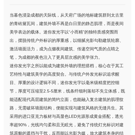
当暮色浸染成都的天际线，从天府广场的地标建筑群到太古里
的青砖黛瓦间，建筑外墙不再是白日里的静态肌理，而是夜间
美学表达的载体。迷你发光字以“小而精”的独特质感突围而
出，摆脱传统户外标识的厚重感，以细腻光影勾勒建筑轮廓、
激活墙面活力，成为点缀夜间建筑、传递空间气质的点睛之
笔，为成都的夜色注入了更具层次感的美学张力。
迷你发光字之所以能成为建筑外墙的理想搭档，核心在于其工
艺特性与建筑美学的高度契合。与传统户外发光标识追求醒
目、厚重的设计逻辑不同，迷你发光字以毫米级精度把控细
节，厚度可压缩至2.5-5厘米，线条纤细利落却不失立体感，既
能适配现代高层建筑的简约立面，也能融入复古建筑的肌理纹
路，无需破坏墙面结构，便能实现与建筑风格的无缝共生。其
采用的进口亚克力板材与高显色LED光源形成黄金搭配，透光
率超90%，光线均匀柔和且无眩光，避免了传统灯光标识对建
筑原貌的遮挡与干扰，反而能以光影为媒，放大建筑本身的结