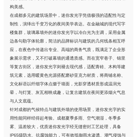
构美感。
在成都多元的建筑场景中，迷你发光字凭借极强的适配性与定
制性，演绎出千变万化的夜间美学表达。在金融城的现代写字
楼集群，玻璃幕墙外的迷你发光字以冷白光为主调，采用金属
边条勾勒字体轮廓，简洁的品牌标识与建筑的几何线条相互呼
应，在夜色中传递出专业、高端的商务气质，既满足了企业形
象展示需求，又不打破幕墙的通透质感。而在宽窄巷子、锦里
等复古街区，迷你发光字则褪去现代感，适配青砖、木构等建
筑元素，选用暖黄色光源搭配磨砂亚克力材质，将商铺名称、
文化标语以纤细字体点缀于墙面，光影穿透材质形成温润光
晕，与灯笼、灰瓦相映成趣，让复古建筑在夜间更添烟火气息
与人文底蕴。
针对成都的气候特点与建筑外墙的使用场景，迷你发光字的实
用性能同样经得起考验。成都夏季多雨、空气潮湿，冬季多
雾、温差较大，优质迷你发光字经无缝密封工艺处理，具备
IP65级防水、抗腐蚀能力，可有效抵御雨水渗透、潮气侵蚀与