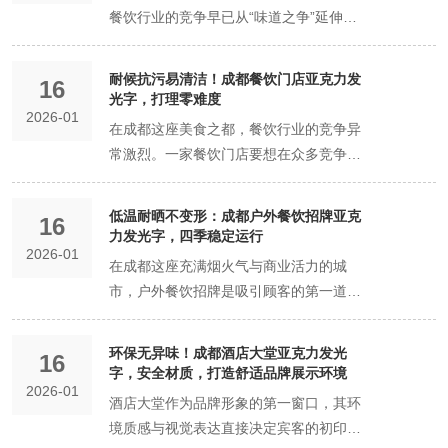
餐饮行业的竞争早已从“味道之争”延伸
至“门面之争”。一个醒目、耐用且具设计
感的门头招牌，不仅是吸引客流的第一道
耐候抗污易清洁！成都餐饮门店亚克力发
16
关卡，更是品牌形象的直观体现。在众多
光字，打理零难度
2026-01
招牌材质中，防水抗腐蚀亚克力发光字凭
在成都这座美食之都，餐饮行业的竞争异
借其高透光性、耐候性强、维护便捷等优
常激烈。一家餐饮门店要想在众多竞争对
势，成为成都餐饮商家门头焕新的热门选
手中脱颖而出，吸引顾客的目光，除了要
择。本文将从材质特性、设计优势、安装
有美味的菜品和优质的服务，门店的招牌
低温耐晒不变形：成都户外餐饮招牌亚克
维护及本地化服务等方面，解析亚克力发
16
和装饰也起着至关重要的作用。而亚克力
力发光字，四季稳定运行
光字如何助力成都餐饮门头“颜值与实力并
2026-01
发光字凭借其耐候抗污、易清洁的显著优
在成都这座充满烟火气与商业活力的城
存”。 一、为什么选择亚克力发光字？
势，成为成都餐饮门店打造亮眼招牌、实
市，户外餐饮招牌是吸引顾客的第一道风
——材质特性深度解析 亚克力（PMMA）
现轻松打理的理想之选。 耐候性强，无畏
景线。成都气候多变，夏季炎热暴晒，冬
是一种高分子透明材料，化学名称为聚甲
成都多变气候 抵御高温暴晒 成都夏季气
季湿冷有霜，这对户外招牌的材质提出了
基丙烯酸甲酯，因其优异的物理性能被广
环保无异味！成都酒店大堂亚克力发光
温较高，阳光强烈，长时间的暴晒对户外
16
严苛挑战。而亚克力发光字凭借其低温耐
泛应用于广告标识领域。针对成都气候特
字，安全材质，打造舒适品牌展示环境
招牌的材质是一个巨大的考验。许多传统
2026-01
晒不变形的卓越特性，成为成都户外餐饮
点（夏季潮湿多雨、冬季阴冷），亚克力
酒店大堂作为品牌形象的第一窗口，其环
材质的招牌在高温下容易出现变形、褪色
招牌的理想之选，确保招牌四季稳定运
发光字的防水抗腐蚀特性尤为关键： 1. 防
境质感与视觉表达直接决定宾客的初印
等问题，影响门店的美观度和品牌形象。
行，为餐饮门店持续引流。 低温环境：坚
水性能：无惧成都“天漏”模式 亚克力发光