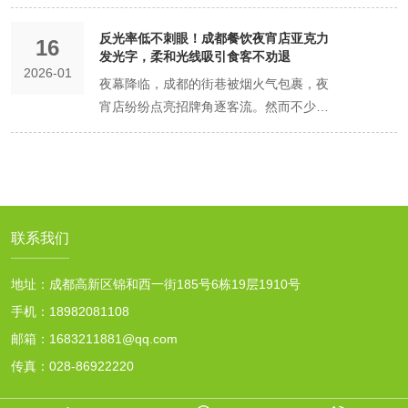
象。在成都这座兼具人文底蕴与现代活力
而亚克力发光字具有出色的耐高温性能，
韧守护，无惧寒冬 抗寒性能卓越，结构稳
字采用全封闭设计，字体边缘通过激光焊
的城市，酒店大堂的设计更需兼顾舒适体
它能够在高温环境下保持稳定的物理和化
反光率低不刺眼！成都餐饮夜宵店亚克力
定如初 成都冬季虽不如北方严寒，但湿冷
接或高强度胶水密封，防止雨水渗入内部
16
验与品牌调性。亚克力发光字凭借环保无
学性质，不会因暴晒而变形、开裂或褪
发光字，柔和光线吸引食客不劝退
天气仍会带来低温考验。普通材质招牌在
电路。部分高端款式在字体底部设置隐形
2026-01
异味、安全耐用的核心优势，成为成都酒
色。即使在炎热的夏日，亚克力发光字依
夜幕降临，成都的街巷被烟火气包裹，夜
低温下易变脆，轻微碰撞就可能破裂损
排水孔，避免积水导致灯珠短路。其防水
店大堂品牌展示的优选方案，既契合高端
然能够清晰地展示门店的名称和标志，为
宵店纷纷点亮招牌角逐客流。然而不少店
坏，影响门店形象与正常营业。亚克力发
等级符合IP67标准（可短期浸泡），即使
场所对环境品质的严苛要求，又能以光影
门店吸引顾客。例如，在成都的一些露天
铺陷入“越亮越吸客”的误区，惨白刺眼的
光字具有出色的抗寒能力，其分子结构在
遭遇暴雨或清洗也能稳定运行。 成都案
艺术传递品牌内核，打造兼具实用性与美
美食街，许多餐饮门店使用了亚克力发光
灯光反而让路人加快脚步。此时，低反光
低温环境中依然稳定，不会因寒冷而变
例： 某火锅店位于锦江区，门头招牌长期
学价值的空间氛围。 环保无异味是亚克力
字招牌，经过一个夏天的暴晒，依然完好
率的亚克力发光字凭借柔和光线脱颖而
脆。即使遭遇霜冻天气，招牌也能保持完
暴露在雨季环境中，使用普通材质后频繁
发光字适配酒店大堂的核心前提。酒店大
如初，发光效果也没有丝毫减弱。 承受低
出，既守住了夜宵店的烟火气，又成为街
好无损，结构坚固如初。例如，成都一些
出现灯珠损坏。更换为亚克力发光字后，
堂作为宾客停留、休憩、办理手续的核心
温寒冷 成都的冬季虽然不像北方那样寒
头巷尾的视觉焦点，为成都夜宵商家破
位于郊区的农家乐餐饮店，冬季气温较
经受住了2023年夏季连续暴雨考验，至今
区域，空气质量与环境舒适度直接影响入
冷，但也会有一定的低温天气。低温可能
联系我们
解“亮灯劝退”难题。 夜宵消费的核心场景
低，使用亚克力发光字招牌后，无需担心
未出现进水故障。 2. 抗腐蚀能力：适应成
住体验。优质亚克力材料化学性质稳定，
会使一些材质变脆，容易损坏。亚克力发
在夜间，灯光是门头的灵魂，而刺眼的光
低温对招牌的破坏，招牌始终能清晰展示
都高湿度环境 亚克力化学性质稳定，不与
其化学名称为聚甲基丙烯酸甲酯，属于无
光字具有良好的耐寒性，在低温环境中不
地址：成都高新区锦和西一街185号6栋19层1910号
线往往成为隐形“拦路虎”。许多商家选用
店名与特色，吸引周边游客前来就餐。 密
空气中的水分、二氧化碳发生反应，避免
毒无害的热塑性塑料，在生产与使用过程
会变脆、开裂，依然能够保持其原有的强
手机：18982081108
高亮度冷白光，5000K以上的色温搭配普
封设计精良，防止冷凝水侵蚀 低温环境
生锈或褪色。表面喷涂抗紫外线涂层，防
中无有害气体挥发，从源头杜绝异味困扰
度和韧性。无论是寒冷的冬夜还是清晨的
通发光材质，不仅产生强烈反光眩光，还
下，室内外温差大，招牌内部易产生冷凝
止长期暴晒导致发黄、脆化（成都年均日
邮箱：1683211881@qq.com
。相较于传统发光标识可能存在的甲醛释
低温时段，亚克力发光字都能正常发光，
让店铺显得冰冷缺乏温度。成都街头的调
水。冷凝水若积聚在电路或发光部件上，
照约1200小时）。同时，它能抵抗餐饮油
传真：028-86922220
放、塑料异味等问题，亚克力发光字完全
为门店增添一份温暖的氛围。比如，一些
研显示，这类门头的驻足率比柔光门头低
会导致短路、发光异常等问题，影响招牌
烟、清洁剂等腐蚀性物质，延长使用寿
符合室内环保标准，即便在密闭的大堂空
位于成都郊区的农家乐餐饮门店，在冬季
40%，尤其对追求松弛感的夜宵食客而
正常使用。亚克力发光字采用精密的密封
命。 对比实验： 在相同环境下放置3年，